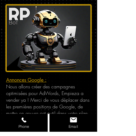
Annonces Google :
Nous allons créer des campagnes
optimisées pour AdWords, Empieza a
vender ya ! Merci de vous déplacer dans
les premières positions de Google, de
mettre en œuvre cet outil dans votre plan
global et d'obtenir des résultats plus
rapides.
Phone
Email
Réseaux sociaux: